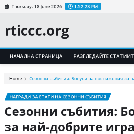
Skip
Thursday, 18 June 2026
1:52:24 PM
to
content
rticcc.org
НАЧАЛНА СТРАНИЦА
РАЗГЛЕДАЙТЕ СТАТИИТ
Home
Сезонни събития: Бонуси за постижения за 
НАГРАДИ ЗА ЕТАПИ НА СЕЗОННИ СЪБИТИЯ
Сезонни събития: Б
за най-добрите игр