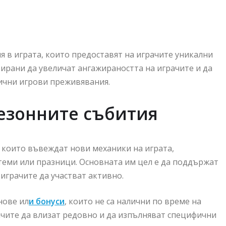
ия в играта, които предоставят на играчите уникални
тирани да увеличат ангажираността на играчите и да
ични игрови преживявания.
езонните събития
 които въвеждат нови механики на играта,
теми или празници. Основната им цел е да поддържат
играчите да участват активно.
нове ил
и бонуси
, които не са налични по време на
ачите да влизат редовно и да изпълняват специфични