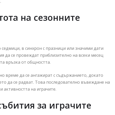
.
ота на сезонните
седмици, в синхрон с празници или значими дати
тия да се провеждат приблизително на всеки месец
ата връзка от общността.
о време да се ангажират с съдържанието, докато
оето да се радват. Това последователно въвеждане на
и активността на играчите.
събития за играчите