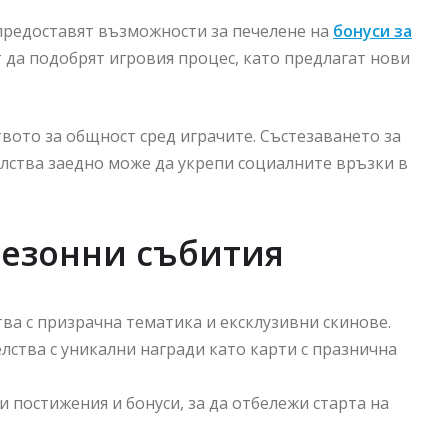
 предоставят възможности за печелене на
бонуси за
т да подобрят игровия процес, като предлагат нови
твото за общност сред играчите. Състезаването за
лства заедно може да укрепи социалните връзки в
езонни събития
а с призрачна тематика и ексклузивни скинове.
ства с уникални награди като карти с празнична
постижения и бонуси, за да отбележи старта на