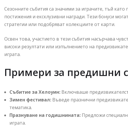
Сезонните събития са значими за играчите, тъй като
постижения и ексклузивни награди. Тези бонуси мога
стратегии или подобряват колекциите от карти.
Освен това, участието в тези събития насърчава чувс
високи резултати или изпълнението на предизвикате
играта.
Примери за предишни с
Събитие за Хелоуин:
Включваше предизвикателств
Зимен фестивал:
Въведе празнични предизвикател
тематика.
Празнуване на годишнината:
Предложи специални 
играта.