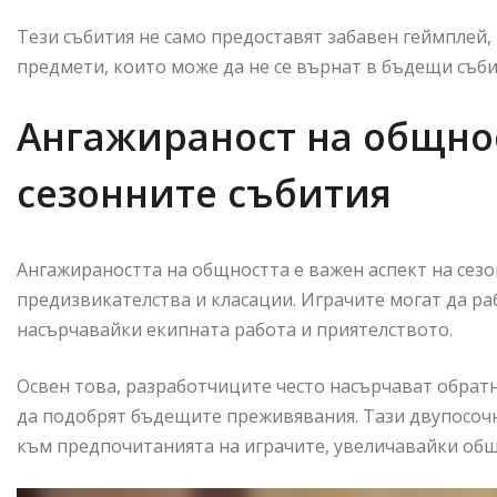
Тези събития не само предоставят забавен геймплей,
предмети, които може да не се върнат в бъдещи съби
Ангажираност на общнос
сезонните събития
Ангажираността на общността е важен аспект на сезо
предизвикателства и класации. Играчите могат да раб
насърчавайки екипната работа и приятелството.
Освен това, разработчиците често насърчават обратн
да подобрят бъдещите преживявания. Тази двупосочн
към предпочитанията на играчите, увеличавайки об