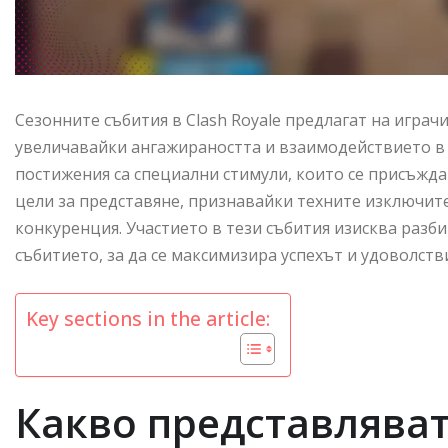
Сезонните събития в Clash Royale предлагат на играч
увеличавайки ангажираността и взаимодействието в 
постижения са специални стимули, които се присъжда
цели за представяне, признавайки техните изключит
конкуренция. Участието в тези събития изисква разб
събитието, за да се максимизира успехът и удоволств
Key sections in the article:
Какво представляват