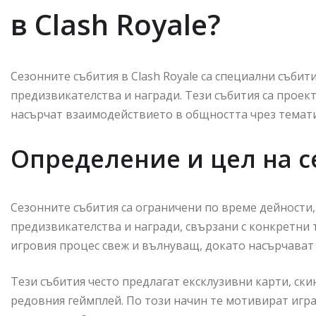
в Clash Royale?
Сезонните събития в Clash Royale са специални събит
предизвикателства и награди. Тези събития са проек
насърчат взаимодействието в общността чрез темат
Определение и цел на с
Сезонните събития са ограничени по време дейности,
предизвикателства и награди, свързани с конкретни 
игровия процес свеж и вълнуващ, докато насърчават 
Тези събития често предлагат ексклузивни карти, ски
редовния геймплей. По този начин те мотивират игр